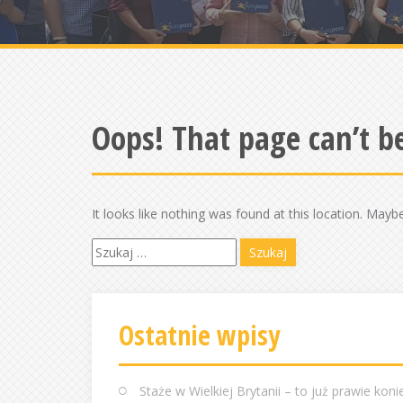
Oops! That page can’t b
It looks like nothing was found at this location. Mayb
S
z
u
k
Ostatnie wpisy
a
j
:
Staże w Wielkiej Brytanii – to już prawie koni