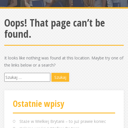
Oops! That page can’t be
found.
It looks like nothing was found at this location. Maybe try one of
the links below or a search?
S
z
u
k
Ostatnie wpisy
a
j
:
Staże w Wielkiej Brytanii – to już prawie koniec