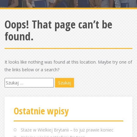
Oops! That page can’t be
found.
It looks like nothing was found at this location. Maybe try one of
the links below or a search?
S
z
u
k
Ostatnie wpisy
a
j
:
Staże w Wielkiej Brytanii – to już prawie koniec